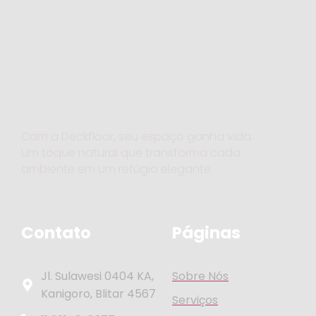
Com a Deckfloor, seu espaço ganha vida.
Um toque natural que transforma cada
ambiente em um refúgio elegante.
Contato
Páginas
Jl. Sulawesi 0404 KA,
Sobre Nós
Kanigoro, Blitar 4567
Serviços