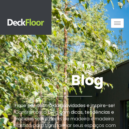
Nosso
Blog
Fique por dentro das novidades e inspire-se!
Confira nosso blog com
dicas, tendências e
notícias
sobre decks de madeira e madeira
plástica para transformar seus espaços com