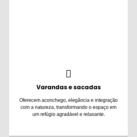
Trazem charme, conforto, segurança e
praticidade, deixando o ambiente mais
sofisticado e ideal para momentos de lazer e
descanso.
Varandas e sacadas
Oferecem aconchego, elegância e integração
com a natureza, transformando o espaço em
um refúgio agradável e relaxante.