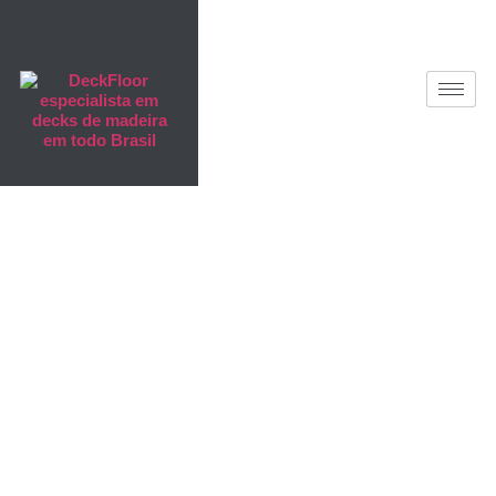
Deck de
Madeira
Plástica em