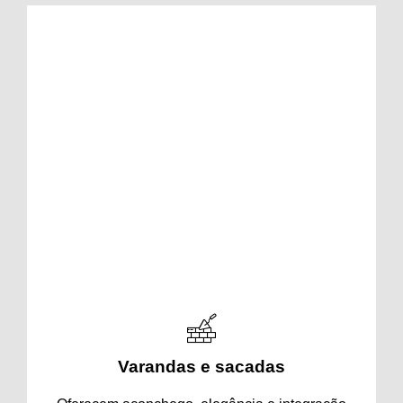
Áreas de piscina
Trazem charme, conforto, segurança e
praticidade, deixando o ambiente mais
sofisticado e ideal para momentos de lazer e
descanso.
Varandas e sacadas