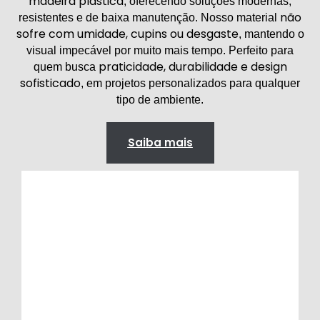
madeira plástica
, oferecendo soluções modernas,
não
resistentes e de baixa manutenção. Nosso material
sofre com umidade, cupins ou desgaste
, mantendo o
visual impecável por muito mais tempo. Perfeito para
praticidade, durabilidade e design
quem busca
sofisticado
, em projetos personalizados para qualquer
tipo de ambiente.
Saiba mais
Áreas de piscina
Trazem charme, conforto, segurança e
praticidade, deixando o ambiente mais
sofisticado e ideal para momentos de lazer e