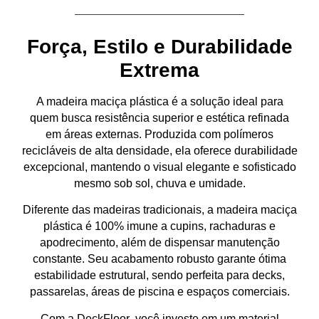
Força, Estilo e Durabilidade
Extrema
A
madeira maciça plástica
é a solução ideal para
quem busca
resistência superior e estética refinada
em áreas externas. Produzida com
polímeros
recicláveis de alta densidade
, ela oferece
durabilidade
excepcional
, mantendo o visual elegante e sofisticado
mesmo sob
sol, chuva e umidade
.
Diferente das madeiras tradicionais, a madeira maciça
plástica é
100% imune a cupins, rachaduras e
apodrecimento
, além de
dispensar manutenção
constante
. Seu acabamento robusto garante
ótima
estabilidade estrutural
, sendo perfeita para
decks,
passarelas, áreas de piscina e espaços comerciais
.
Com a
DeckFloor
, você investe em um material