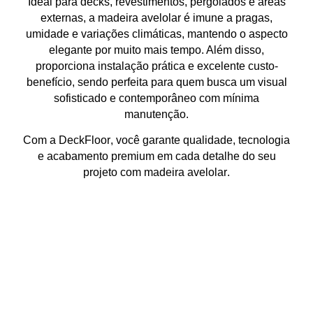
Ideal para
decks, revestimentos, pergolados e áreas
externas
, a madeira avelolar é
imune a pragas,
umidade e variações climáticas
, mantendo o aspecto
elegante por muito mais tempo. Além disso,
proporciona
instalação prática e excelente custo-
benefício
, sendo perfeita para quem busca um
visual
sofisticado e contemporâneo
com
mínima
manutenção
.
Com a
DeckFloor
, você garante
qualidade, tecnologia
e acabamento premium
em cada detalhe do seu
projeto com
madeira avelolar
.