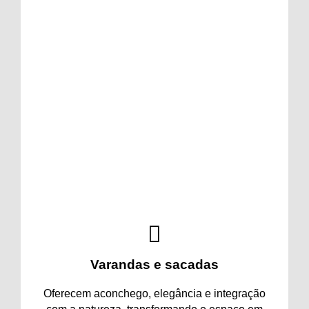
Áreas de piscina
Trazem charme, conforto, segurança e
praticidade, deixando o ambiente mais
sofisticado e ideal para momentos de lazer e
descanso.
Varandas e sacadas
Oferecem aconchego, elegância e integração