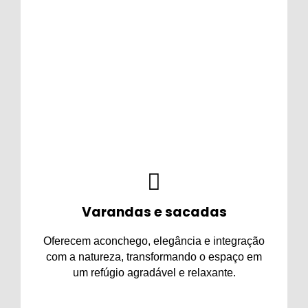
Áreas de piscina
Trazem charme, conforto, segurança e
praticidade, deixando o ambiente mais
sofisticado e ideal para momentos de lazer e
descanso.
Varandas e sacadas
Oferecem aconchego, elegância e integração
com a natureza, transformando o espaço em
um refúgio agradável e relaxante.