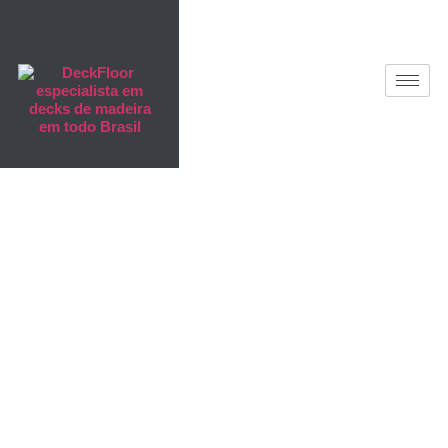
Deck de
Madeira
Plástica em
Cachoeirinha