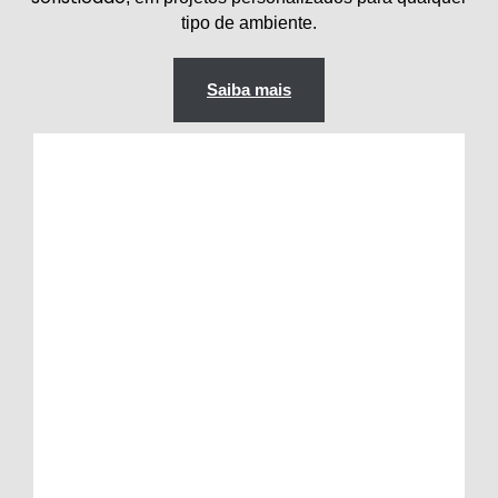
tipo de ambiente.
Saiba mais
Áreas de piscina
Trazem charme, conforto, segurança e
praticidade, deixando o ambiente mais
sofisticado e ideal para momentos de lazer e
descanso.