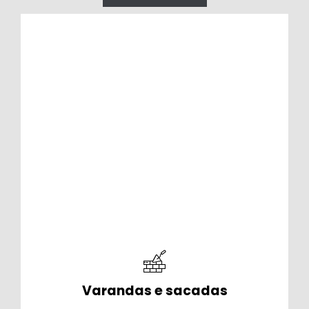
Áreas de piscina
Trazem charme, conforto, segurança e
praticidade, deixando o ambiente mais
sofisticado e ideal para momentos de
lazer e descanso.
Varandas e sacadas