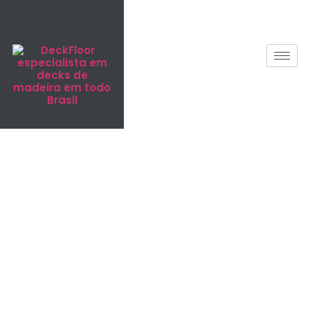
Deck de
Madeira
Plástica em