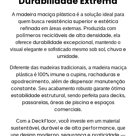
Durabilidade Extrema
madeira maciça plástica
A
é a solução ideal para
resistência superior e estética
quem busca
refinada
em áreas externas. Produzida com
polímeros recicláveis de alta densidade
, ela
durabilidade excepcional
oferece
, mantendo o
sol, chuva e
visual elegante e sofisticado mesmo sob
umidade
.
Diferente das madeiras tradicionais, a madeira maciça
100% imune a cupins, rachaduras e
plástica é
apodrecimento
dispensar manutenção
, além de
constante
ótima
. Seu acabamento robusto garante
estabilidade estrutural
decks,
, sendo perfeita para
passarelas, áreas de piscina e espaços
comerciais
.
DeckFloor
Com a
, você investe em um material
sustentável, durável e de alta performance
, que
design moderno, segurança e praticidade
une
—