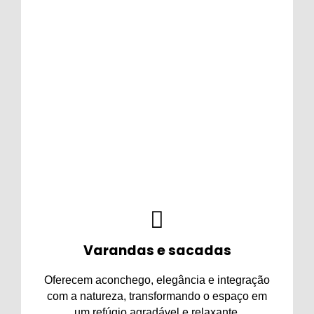
Áreas de piscina
Trazem charme, conforto, segurança e
praticidade, deixando o ambiente mais
sofisticado e ideal para momentos de lazer e
descanso.
Varandas e sacadas
Oferecem aconchego, elegância e integração
com a natureza, transformando o espaço em
um refúgio agradável e relaxante.