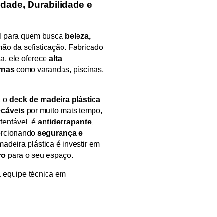
dade, Durabilidade e
al para quem busca
beleza,
mão da sofisticação. Fabricado
ta, ele oferece
alta
rnas
como varandas, piscinas,
, o
deck de madeira plástica
ecáveis
por muito mais tempo,
tentável, é
antiderrapante,
orcionando
segurança e
adeira plástica é investir em
ro
para o seu espaço.
 equipe técnica em