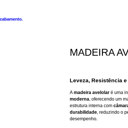
 acabamento.
MADEIRA
A
Leveza, Resistência e
A
madeira avelolar
é uma i
moderna
, oferecendo um ma
estrutura interna com
câmara
durabilidade
, reduzindo o 
desempenho.