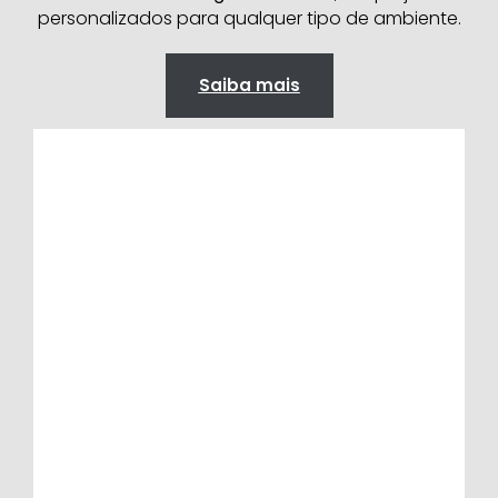
personalizados para qualquer tipo de ambiente.
Saiba mais
Áreas de piscina
Trazem charme, conforto, segurança e
praticidade, deixando o ambiente mais
sofisticado e ideal para momentos de
lazer e descanso.