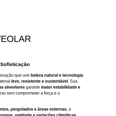
VEOLAR
 Sofisticação
novação que une
beleza natural e tecnologia
terial
leve, resistente e sustentável
. Sua
s alveolares
garante
maior estabilidade e
peso sem comprometer a força e o
ntos, pergolados e áreas externas
, a
pragas, umidade e variações climáticas
,