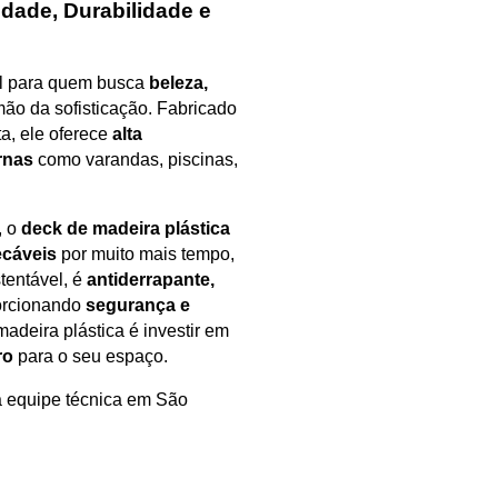
dade, Durabilidade e
al para quem busca
beleza,
mão da sofisticação. Fabricado
ta, ele oferece
alta
rnas
como varandas, piscinas,
, o
deck de madeira plástica
ecáveis
por muito mais tempo,
tentável, é
antiderrapante,
orcionando
segurança e
adeira plástica é investir em
ro
para o seu espaço.
 equipe técnica em São