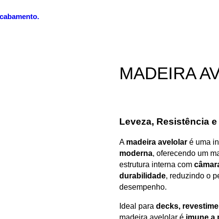
 acabamento.
MADEIRA
A
Leveza, Resistência e
A
madeira avelolar
é uma i
moderna
, oferecendo um ma
estrutura interna com
câmara
durabilidade
, reduzindo o 
desempenho.
Ideal para
decks, revestime
madeira avelolar é
imune a 