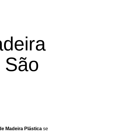
deira
m São
e Madeira Plástica
se