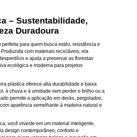
ca – Sustentabilidade,
leza Duradoura
 perfeita para quem busca
estilo, resistência e
. Produzida com
materiais recicláveis
, ela
desperdício
e ajuda a preservar as florestas
tiva
ecológica e moderna
para projetos
ira plástica oferece
alta durabilidade e baixa
sol, à chuva e à umidade sem perder o brilho ou a
cado permite a aplicação em
decks, pergolados,
 com aparência semelhante à madeira natural e
ica, você investe em um
material inteligente,
lia
design contemporâneo, conforto e