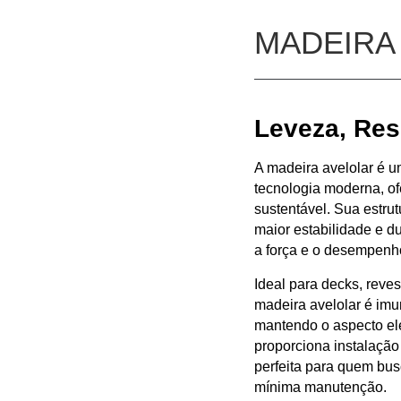
MADEIR
Leveza, Res
A
madeira avelolar
é u
tecnologia moderna
, o
sustentável
. Sua estru
maior estabilidade e d
a força e o desempenh
Ideal para
decks, reves
madeira avelolar é
imu
mantendo o aspecto el
proporciona
instalação
perfeita para quem bu
mínima manutenção
.