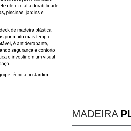
 ele oferece
alta durabilidade
,
, piscinas, jardins e
deck de madeira plástica
is
por muito mais tempo,
tável, é
antiderrapante,
onando
segurança e conforto
ica é investir em um
visual
paço.
uipe técnica no Jardim
MADEIRA
P