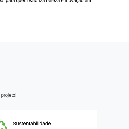
al para quem valoriza beleza e inovação em
projeto!
Sustentabilidade