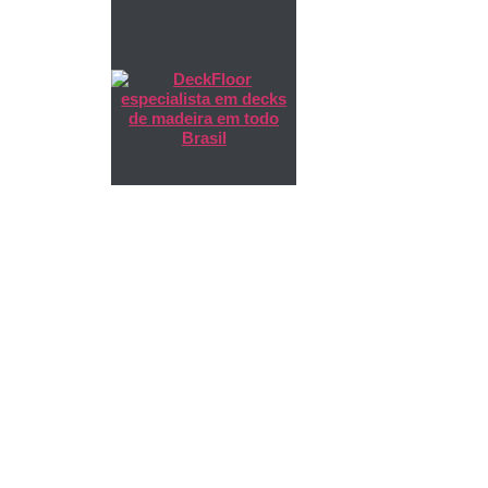
Deck de
Madeira P
Jardim Â