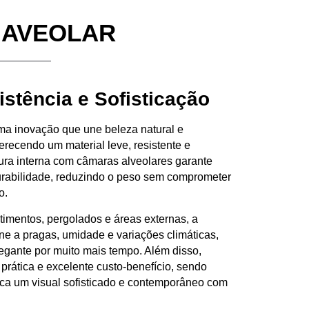
A
AVEOLAR
istência e Sofisticação
ma inovação que une
beleza natural e
ferecendo um material
leve, resistente e
tura interna com
câmaras alveolares
garante
urabilidade
, reduzindo o peso sem comprometer
o.
timentos, pergolados e áreas externas
, a
ne a pragas, umidade e variações climáticas
,
egante por muito mais tempo. Além disso,
 prática e excelente custo-benefício
, sendo
sca um
visual sofisticado e contemporâneo
com